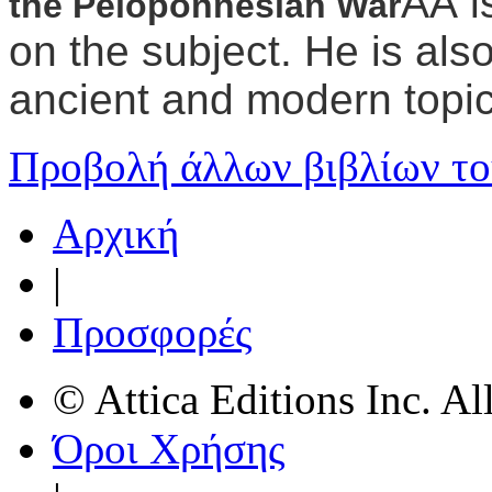
ÂÂ i
the Peloponnesian War
on the subject. He is al
ancient and modern topic
Προβολή άλλων βιβλίων το
Αρχική
|
Προσφορές
© Attica Editions Inc. Al
Όροι Χρήσης