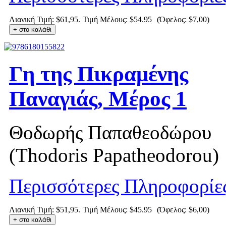
Λιανική Τιμή: $61,95.
Τιμή Μέλους:
$54.95
(Όφελος: $7,00)
Γη της Πικραμένης
Παναγιάς, Μέρος 1
Θοδωρής Παπαθεοδώρου
(Thodoris Papatheodorou)
Περισσότερες Πληροφορίε
Λιανική Τιμή: $51,95.
Τιμή Μέλους:
$45.95
(Όφελος: $6,00)