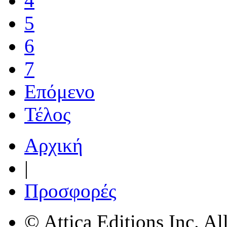
4
5
6
7
Επόμενο
Τέλος
Αρχική
|
Προσφορές
© Attica Editions Inc. Al