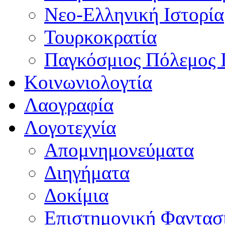
Νεο-Ελληνική Ιστορία
Τουρκοκρατία
Παγκόσμιος Πόλεμος 
Κοινωνιολογτία
Λαογραφία
Λογοτεχνία
Απομνημονεύματα
Διηγήματα
Δοκίμια
Επιστημονική Φαντασ