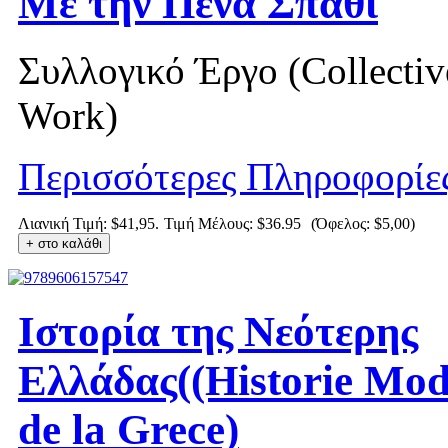
Με την Πένα Σπαθί
Συλλογικό Έργο (Collectiv
Work)
Περισσότερες Πληροφορίε
Λιανική Τιμή: $41,95.
Τιμή Μέλους:
$36.95
(Όφελος: $5,00)
Ιστορία της Νεότερης
Ελλάδας((Historie Mo
de la Grece)