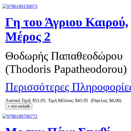
Γη του Άγριου Καιρού,
Μέρος 2
Θοδωρής Παπαθεοδώρου
(Thodoris Papatheodorou)
Περισσότερες Πληροφορίε
Λιανική Τιμή: $51,95.
Τιμή Μέλους:
$45.95
(Όφελος: $6,00)