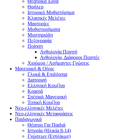
Θεατρικά Έργα
Θρήλερ
Ιστορικό Μυθιστόρημα
Κλασικές Μελέτες
Μαρτυρίες
Μυθιστορήματα
Μυστηριόδη
Πεζογραφία
Ποίηση
Ανθολογία Ποιητή
Ανθολογία, Διάφοροι Ποιητές
Χιούμορ / Ασήμαντες Γνώσεις
Μαγειρική & Οίνος
Γλυκά & Επιδόρπια
Διατροφή
Ελληνική Κουζίνα
Κρασιά
Σπέσιαλ Μαγειρική
Τοπική Κουζίνα
Νεο-ελληνικές Μελέτες
Νεο-ελληνικές Μεταφράσεις
Παιδαγωγικά
Θέατρο Για Παιδιά
Ιστορία (Ηλικία 8-14)
Γνώσεων (Ενηλίκων)