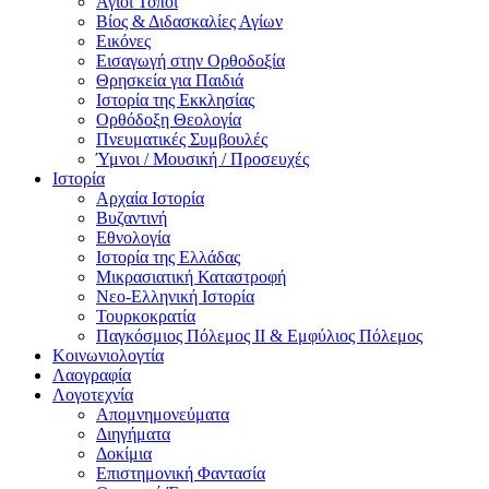
Άγιοι Τόποι
Βίος & Διδασκαλίες Αγίων
Εικόνες
Εισαγωγή στην Ορθοδοξία
Θρησκεία για Παιδιά
Ιστορία της Εκκλησίας
Ορθόδοξη Θεολογία
Πνευματικές Συμβουλές
Ύμνοι / Μουσική / Προσευχές
Ιστορία
Αρχαία Ιστορία
Βυζαντινή
Εθνολογία
Ιστορία της Ελλάδας
Μικρασιατική Καταστροφή
Νεο-Ελληνική Ιστορία
Τουρκοκρατία
Παγκόσμιος Πόλεμος ΙΙ & Εμφύλιος Πόλεμος
Κοινωνιολογτία
Λαογραφία
Λογοτεχνία
Απομνημονεύματα
Διηγήματα
Δοκίμια
Επιστημονική Φαντασία