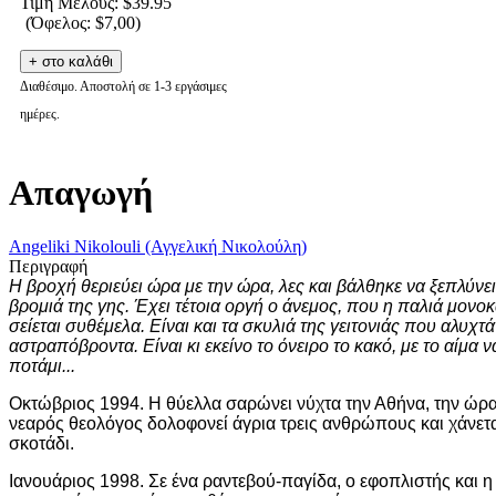
Τιμή Μέλους:
$39.95
(Όφελος: $7,00)
Διαθέσιμο. Αποστολή σε 1-3 εργάσιμες
ημέρες.
Απαγωγή
Angeliki Nikolouli (Αγγελική Νικολούλη)
Περιγραφή
Η βροχή θεριεύει ώρα με την ώρα, λες και βάλθηκε να ξεπλύνει
βρομιά της γης. Έχει τέτοια οργή ο άνεμος, που η παλιά μονοκ
σείεται συθέμελα. Είναι και τα σκυλιά της γειτονιάς που αλυχτά
αστραπόβροντα. Είναι κι εκείνο το όνειρο το κακό, με το αίμα ν
ποτάμι...
Οκτώβριος 1994. Η θύελλα σαρώνει νύχτα την Αθήνα, την ώρ
νεαρός θεολόγος δολοφονεί άγρια τρεις ανθρώπους και χάνετα
σκοτάδι.
Ιανουάριος 1998. Σε ένα ραντεβού-παγίδα, ο εφοπλιστής και η