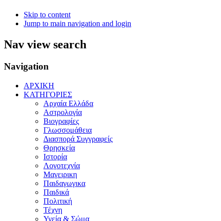
Skip to content
Jump to main navigation and login
Nav view search
Navigation
ΑΡΧΙΚΗ
ΚΑΤΗΓΟΡΙΕΣ
Αρχαία Ελλάδα
Αστρολογία
Βιογραφίες
Γλωσσομάθεια
Διασπορά Συγγραφείς
Θρησκεία
Ιστορία
Λογοτεχνία
Μαγειρικη
Παιδαγωγικα
Παιδικά
Πολιτική
Τέχνη
Υγεία & Σώμα