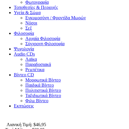
Φωτογραφία
Τοποθεσίες & Περιοχές
Υγεία & Σώμα
Εγκυμοσύνη / Φροντίδα Μωρών
Νόσοι
Σεξ
Φιλοσοφία
Αρχαία Φιλοσοφία
Σύγχρονη Φιλοσοφία
Ψυχολογία
Audio CDs
Λαϊκα
Παραδοσιακά
Ρεμπέτικα
Βίντεο CD
Μορφωτικά Βίντεο
Παιδικά Βίντεο
Πολιτιστικά Βίντεο
Ταξιδιωτικά Βίντεο
Φιλμ Βίντεο
Εκπτώσεις
Λιανική Τιμή: $46,95