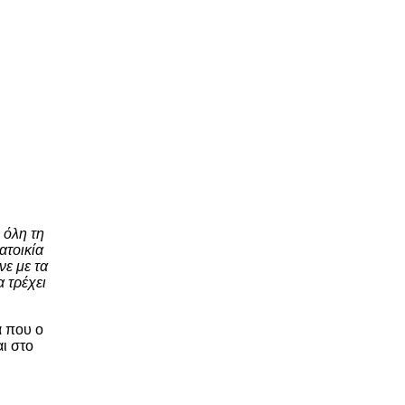
 όλη τη
ατοικία
νε με τα
α τρέχει
α που ο
ι στο