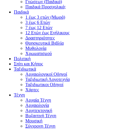
Γνώσεων (Παιδικά)
Παιδικά Προσχολικά;
Παιδικά
1 έως 3 ετών (Μωρά)
3 έως 6 Ετών
7 έως 12 Ετών
12 Ετών έως Ενήλικους
Δραστηριότητες
Θρησκευτικά Βιβλία
Μυθολογία
Χρωματισμού
Πολιτική
Σπίτι και Κήπος
Ταξιδιωτικά
Αρχαιολογικοί Οδηγοί
Ταξιδιωτική Λογοτεχνία
Ταξιδιωτικοι Οδηγοί
Χάρτες
Τέχνη
Αρχαία Τέχνη
Αρχαιολογία
Αρχιτεκτονική
Βυζαντινή Τέχνη
Μουσική
Σύγχρονη Τέχνη