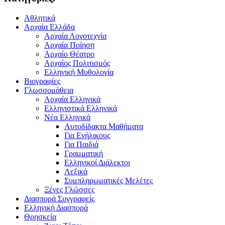
Αθλητικά
Αρχαία Ελλάδα
Αρχαία Λογοτεχνία
Αρχαία Ποίηση
Αρχαίο Θέατρο
Αρχαίος Πολιτισμός
Ελληνική Μυθολογία
Βιογραφίες
Γλωσσομάθεια
Αρχαία Ελληνικά
Ελληνιστικά Ελληνικά
Νέα Ελληνικά
Αυτοδίδακτα Μαθήματα
Για Ενήλικους
Για Παιδιά
Γραμματική
Ελληνικοί Διάλεκτοι
Λεξικά
Συμπληρωματικές Μελέτες
Ξένες Γλώσσες
Διασπορά Συγγραφείς
Ελληνική Διασπορά
Θρησκεία