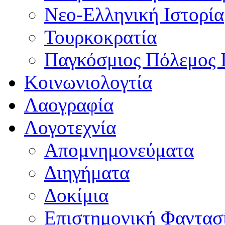
Νεο-Ελληνική Ιστορία
Τουρκοκρατία
Παγκόσμιος Πόλεμος 
Κοινωνιολογτία
Λαογραφία
Λογοτεχνία
Απομνημονεύματα
Διηγήματα
Δοκίμια
Επιστημονική Φαντασ