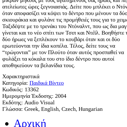
μικρών μήκους με τους αγαπημένους σας ήρωες και π
ατελείωτες ώρες ξεγνοιασιάς. Δείτε που μπλέκει ο Ντό
όταν αποφασίζει να κόψει το δέντρο που μένουν τα δύ
σκιουράκια και φυλάνε τις προμήθειές τους για το χει
Ταξιδέψτε με το τρενάκι του Ντόναλντ, που ως δια μαγ
γίνεται και το νέο σπίτι των Τσιπ και Ντέϊλ. Βοηθήστε 
δύο ήρωες να ξεπλέκουν το κουβάρι όταν και οι δύο
ερωτεύονται την ίδια κοπέλα. Τέλος, δείτε τους να
“τρώγονται” με τον Πλούτο όταν αυτός προσπαθεί να
φυλάξει τα κόκαλα του στο ίδιο δέντρο που αυτοί
αποθηκεύουν τα βελανίδια τους.
Χαρακτηριστικά
Κατηγορία:
Παιδικά Βίντεο
Κωδικός:
13362
Ημερομηνία Έκδοσης:
2004
Εκδότης:
Audio Visual
Γλώσσα:
Greek, English, Czech, Hungarian
Αρχική